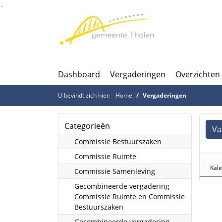
Ga naar de inhoud van deze pagina
Ga naar het zoeken
Ga naar het menu
Dashboard
Vergaderingen
Overzichten
U bevindt zich hier:
Home
Vergaderingen
Categorieën
Va
Commissie Bestuurszaken
Commissie Ruimte
Kal
Commissie Samenleving
Gecombineerde vergadering
Commissie Ruimte en Commissie
Bestuurszaken
Gecombineerde vergadering