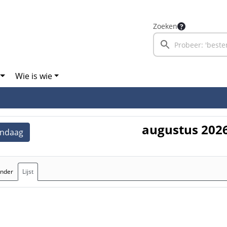
Zoeken
Wie is wie
augustus 202
ndaag
ender
Lijst