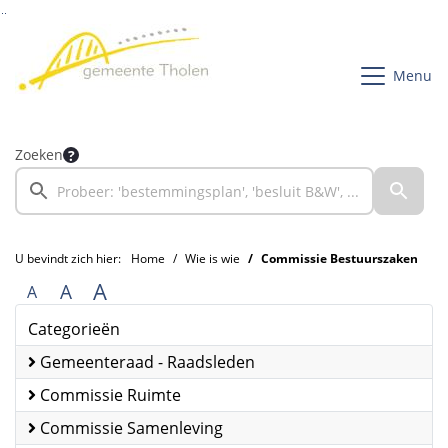
Ga naar de inhoud van deze pagina
Ga naar het zoeken
Ga naar het menu
Menu
Zoeken
U bevindt zich hier:
Home
Wie is wie
Commissie Bestuurszaken
A
A
A
Categorieën
Gemeenteraad - Raadsleden
Commissie Ruimte
Commissie Samenleving