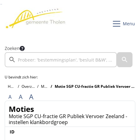
Ga naar de inhoud van deze pagina
Ga naar het zoeken
Ga naar het menu
Menu
Zoeken
U bevindt zich hier:
Home
Overzichten
Moties
Motie SGP CU-fractie GR Publiek Vervoer Zeeland - instellen klankbordgroep
A
A
A
Moties
Motie SGP CU-fractie GR Publiek Vervoer Zeeland -
instellen klankbordgroep
ID