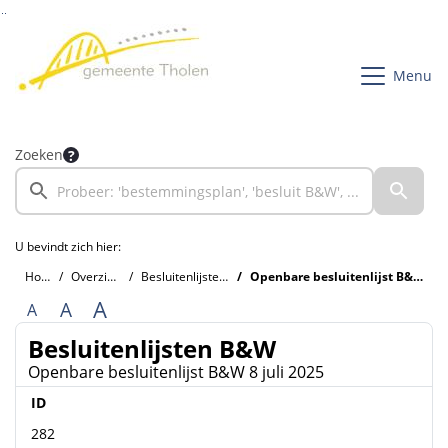
Ga naar de inhoud van deze pagina
Ga naar het zoeken
Ga naar het menu
Menu
Zoeken
U bevindt zich hier:
Home
Overzichten
Besluitenlijsten B&W
Openbare besluitenlijst B&W 8 juli 2025
A
A
A
Besluitenlijsten B&W
Openbare besluitenlijst B&W 8 juli 2025
ID
282