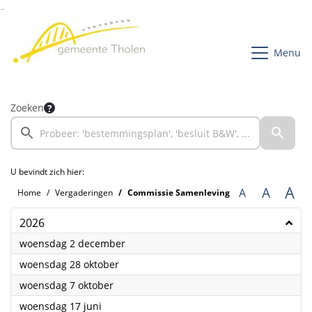
Ga naar de inhoud van deze pagina
Ga naar het zoeken
Ga naar het menu
Menu
Zoeken
U bevindt zich hier:
A
A
A
Home
Vergaderingen
Commissie Samenleving
2026
2026
woensdag 2 december
2026
woensdag 28 oktober
2026
woensdag 7 oktober
2026
woensdag 17 juni